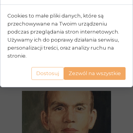
O. Alojzy Liguda SVD
25 sierpnia 2021
Cookies to małe pliki danych, które są
przechowywane na Twoim urządzeniu
O. Alojzy Liguda urodził się 23
podczas przeglądania stron internetowych.
stycznia 1898 w Winowie k.
Używamy ich do poprawy działania serwisu,
Opola. W wieku 15 lat wstąpił do
personalizacji treści, oraz analizy ruchu na
gimnazjum misyjnego w Nysie.
stronie.
W czasie I wojny światowej
został powołany do...
Dostosuj
Zezwól na wszystkie
Czytaj więcej...