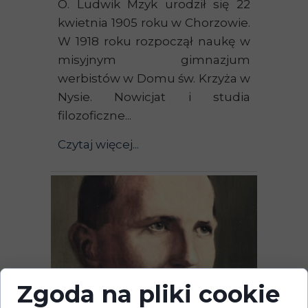
O. Ludwik Mzyk urodził się 22
kwietnia 1905 roku w Chorzowie.
W 1918 roku rozpoczął naukę w
misyjnym gimnazjum
werbistów w Domu św. Krzyża w
Nysie. Nowicjat i studia
filozoficzne...
Czytaj więcej...
Zgoda na pliki cookie