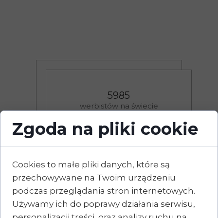
77
5985
narodowości,
z których pochodzą werbiści
werbistów na świecie
Zgoda na pliki cookie
Cookies to małe pliki danych, które są
Św. Arnold Jannnsen:
przechowywane na Twoim urządzeniu
podczas przeglądania stron internetowych.
Naszą pracą misyjną pragniemy szerzyć królestwo
Używamy ich do poprawy działania serwisu,
Jezusa Chrystusa i powiększyć tłumy stojących
personalizacji treści, oraz analizy ruchu na