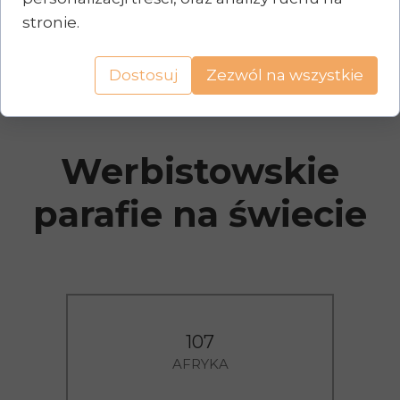
przed tronem Bożym, odzianych w białe szaty, z
stronie.
palmami zwycięstwa w rękach.
Dostosuj
Zezwól na wszystkie
Werbistowskie
parafie na świecie
107
AFRYKA