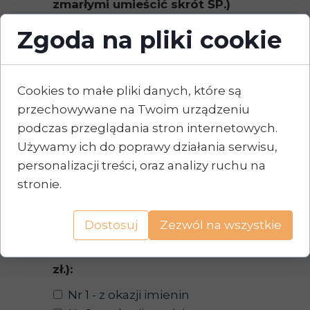
zmarłymi umieścić skrót ŚP.)
Zgoda na pliki cookie
Cookies to małe pliki danych, które są
przechowywane na Twoim urządzeniu
podczas przeglądania stron internetowych.
Przekazuję na ten cel ofiarę w
Używamy ich do poprawy działania serwisu,
kwocie**
personalizacji treści, oraz analizy ruchu na
stronie.
Dostosuj
Zezwól na wszystkie
Proszę o przesłanie ozdobnej
oprawy (za dodatkową ofiarę 5
zł.):
Nr 1 - z okazji imienin