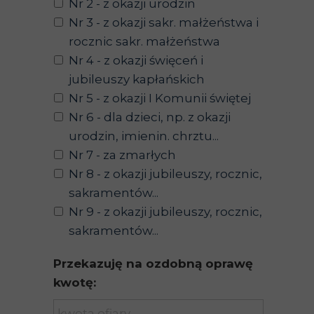
Nr 2 - z okazji urodzin
Nr 3 - z okazji sakr. małżeństwa i
rocznic sakr. małżeństwa
Nr 4 - z okazji święceń i
jubileuszy kapłańskich
Nr 5 - z okazji I Komunii świętej
Nr 6 - dla dzieci, np. z okazji
urodzin, imienin. chrztu...
Nr 7 - za zmarłych
Nr 8 - z okazji jubileuszy, rocznic,
sakramentów...
Nr 9 - z okazji jubileuszy, rocznic,
sakramentów...
Przekazuję na ozdobną oprawę
kwotę: